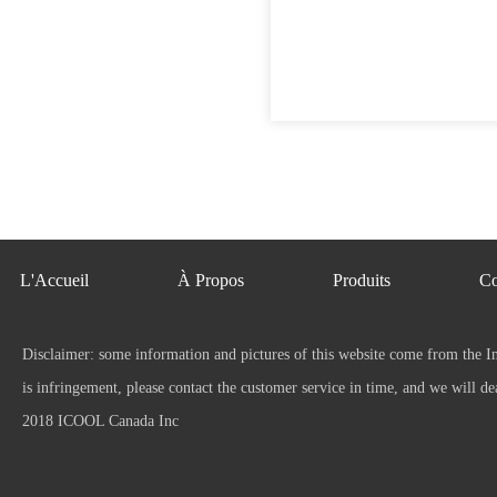
L'Accueil
À Propos
Produits
Co
Disclaimer: some information and pictures of this website come from the Inte
is infringement, please contact the customer service in time, and we will dea
2018 ICOOL Canada Inc