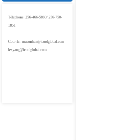
Téléphone: 256-466-5880/ 256-750-
1851  
Courriel: masonhua@icoolglobal.com
lexyang@icoolglobal.com
首
页